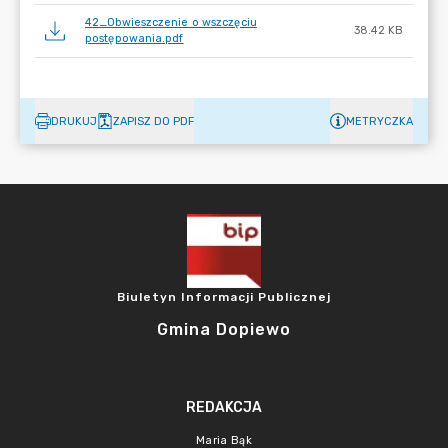
42_Obwieszczenie o wszczęciu
38.42 KB
postępowania.pdf
DRUKUJ
ZAPISZ DO PDF
METRYCZKA
Biuletyn Informacji Publicznej
Gmina Dopiewo
REDAKCJA
Maria Bąk