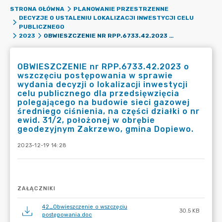
STRONA GŁÓWNA
PLANOWANIE PRZESTRZENNE
DECYZJE O USTALENIU LOKALIZACJI INWESTYCJI CELU
PUBLICZNEGO
OBWIESZCZENIE NR RPP.6733.42.2023 O WSZCZĘCIU POSTĘPOWANIA W SPRAWIE WYDANIA DECYZJI O LOKALIZACJI INWESTYCJI CELU PUBLICZNEGO DLA PRZEDSIĘWZIĘCIA POLEGAJĄCEGO NA BUDOWIE SIECI GAZOWEJ ŚREDNIEGO CIŚNIENIA, NA CZĘŚCI DZIAŁKI O NR EWID. 31/2, POŁOŻONEJ W OBRĘBIE GEODEZYJNYM ZAKRZEWO, GMINA DOPIEWO.
2023
OBWIESZCZENIE nr RPP.6733.42.2023 o
wszczęciu postępowania w sprawie
wydania decyzji o lokalizacji inwestycji
celu publicznego dla przedsięwzięcia
polegającego na budowie sieci gazowej
średniego ciśnienia, na części działki o nr
ewid. 31/2, położonej w obrębie
geodezyjnym Zakrzewo, gmina Dopiewo.
2023-12-19 14:28
ZAŁĄCZNIKI
42_Obwieszczenie o wszczęciu
30.5 KB
postępowania.doc