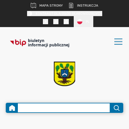
MAPA STRONY
INSTRUKCJA
KONTRAST DLA OSÓB SŁABOWIDZĄCYCH
PL
biuletyn
informacji publicznej