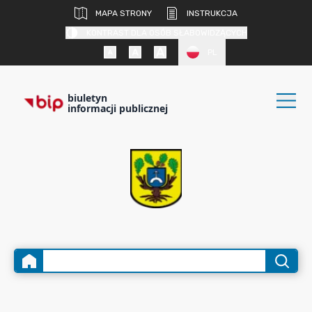
MAPA STRONY
INSTRUKCJA
KONTRAST DLA OSÓB SŁABOWIDZĄCYCH
PL
biuletyn
informacji publicznej