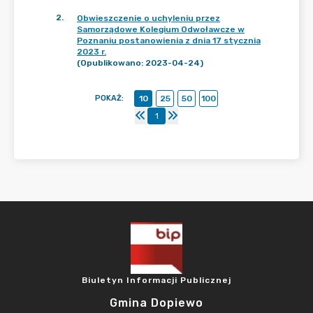
2
.
Obwieszczenie o uchyleniu przez
Samorządowe Kolegium Odwoławcze w
Poznaniu postanowienia z dnia 17 stycznia
2023 r.
(Opublikowano: 2023-04-24)
POKAŻ
:
10
25
50
100
1
Biuletyn Informacji Publicznej
Gmina Dopiewo