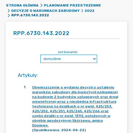
STRONA GŁÓWNA
PLANOWANIE PRZESTRZENNE
DECYZJE O WARUNKACH ZABUDOWY
2022
RPP.6730.143.2022
RPP.6730.143.2022
sortowanie:
Artykuły
:
1
.
Obwieszczenie o wydaniu decyzji o ustaleniu
warunków zabudowy dla inwestycji polegającej
na budowie 2 budynków usługowych oraz drogi
wewnętrznej wraz z niezbędną infrastrukturą
techniczną na działkach o nr ewid. 425/253,
425/252, 425/251, 425/265, 425/266 oraz
części działki o nr ewid. 1392, położonych w
obrębie geodezyjnym Skórzewo, gmina
Dopiewo.
(Opublikowano: 2024-04-22)