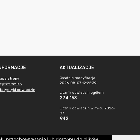
INFORMACJE
AKTUALIZACJE
Ostatnia modyfikacja
apa strony
2026-08-07 12:22:39
ejestr zmian
tatystyki odwiedzin
Licznik odwiedzin ogółem
274 153
Licznik odwiedzin w m-cu 2026-
07
942
nki przechowywania lub dostępu do plików