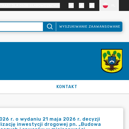
TRAST DLA OSÓB SŁABOWIDZĄCYCH
PL
WYSZUKIWANIE ZAAWANSOWANE
KONTAKT
6 r. o wydaniu 21 maja 2026 r. decyzji
izację inwestycji drogowej pn. „Budowa