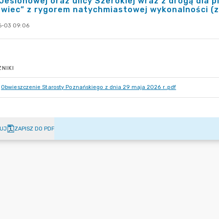
 Jesionowej oraz ulicy Szerokiej wraz z drogą dla 
wiec” z rygorem natychmiastowej wykonalności (
-03 09:06
NIKI
Obwieszczenie Starosty Poznańskiego z dnia 29 maja 2026 r..pdf
UJ
ZAPISZ DO PDF