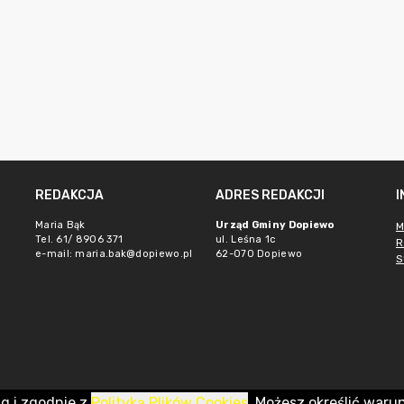
REDAKCJA
ADRES REDAKCJI
Maria Bąk
Urząd Gminy Dopiewo
M
Tel. 61/ 8906 371
ul. Leśna 1c
R
e-mail:
maria.bak@dopiewo.pl
62-070 Dopiewo
S
ug i zgodnie z
Polityką Plików Cookies
. Możesz określić waru