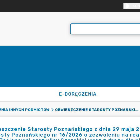
KON
E-DORĘCZENIA
OBWIESZCZENIE STAROSTY POZNAŃSKIEGO Z DNIA 29 MAJA 2026 R. O WYDANIU 21 MAJA 2026 R. DECYZJI STAROSTY POZNAŃSKIEGO NR 16/2026 O ZEZWOLENIU NA REALIZACJĘ INWESTYCJI DROGOWEJ PN. „BUDOWA ULICY JESIONOWEJ ORAZ ULICY SZEROKIEJ WRAZ Z DROGĄ DLA PIESZYCH I ROWERÓW W MIEJSCOWOŚCI DOPIEWIEC” Z RYGOREM NATYCHMIASTOWEJ WYKONALNOŚCI (ZNAK SPRAWY: WD.6740.89.2025.MA)
ENIA INNYCH PODMIOTÓW
szczenie Starosty Poznańskiego z dnia 29 maja 202
sty Poznańskiego nr 16/2026 o zezwoleniu na real