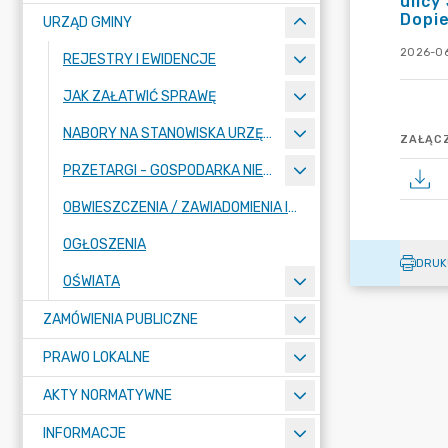
ulicy
Dopie
URZĄD GMINY
2026-06
REJESTRY I EWIDENCJE
JAK ZAŁATWIĆ SPRAWĘ
NABORY NA STANOWISKA URZĘDNICZE
ZAŁĄCZ
PRZETARGI - GOSPODARKA NIERUCHOMOŚCIAMI
OBWIESZCZENIA / ZAWIADOMIENIA INNYCH PODMIOTÓW
OGŁOSZENIA
DRUK
OŚWIATA
ZAMÓWIENIA PUBLICZNE
PRAWO LOKALNE
AKTY NORMATYWNE
INFORMACJE