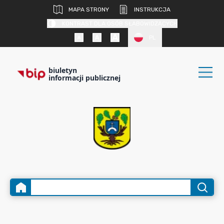
MAPA STRONY
INSTRUKCJA
KONTRAST DLA OSÓB SŁABOWIDZĄCYCH
PL
biuletyn
informacji publicznej