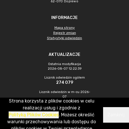
62-070 Dopiewo
INFORMACJE
Mapa strony
Rejestr zmian
Statystyki odwiedzin
AKTUALIZACJE
Ostatnia modyfikacja
2026-08-07 12:22:39
Licznik odwiedzin ogółem
274 079
Licznik odwiedzin w m-cu 2026-
07
Strona korzysta z plików cookies w celu
868
realizacji usług i zgodnie z
Polityką Plików Cookies
. Możesz określić
Zamknij
CMS & Hosting: Nefeni Sp. z o.o.
warunki przechowywania lub dostępu do
plików cookies w Twojej przeglądarce