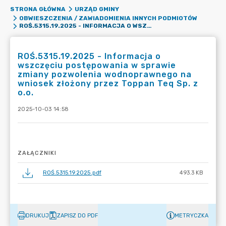
STRONA GŁÓWNA
URZĄD GMINY
OBWIESZCZENIA / ZAWIADOMIENIA INNYCH PODMIOTÓW
ROŚ.5315.19.2025 - INFORMACJA O WSZCZĘCIU POSTĘPOWANIA W SPRAWIE ZMIANY POZWOLENIA WODNOPRAWNEGO NA WNIOSEK ZŁOŻONY PRZEZ TOPPAN TEQ SP. Z O.O.
ROŚ.5315.19.2025 - Informacja o
wszczęciu postępowania w sprawie
zmiany pozwolenia wodnoprawnego na
wniosek złożony przez Toppan Teq Sp. z
o.o.
2025-10-03 14:58
ZAŁĄCZNIKI
ROŚ.5315.19.2025.pdf
493.3 KB
DRUKUJ
ZAPISZ DO PDF
METRYCZKA