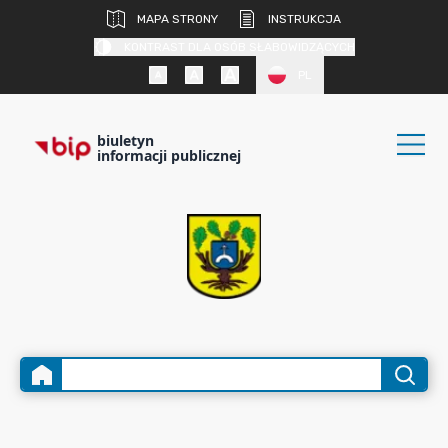
MAPA STRONY
INSTRUKCJA
KONTRAST DLA OSÓB SŁABOWIDZĄCYCH
PL
biuletyn
informacji publicznej