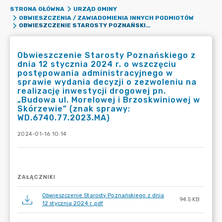
STRONA GŁÓWNA
URZĄD GMINY
OBWIESZCZENIA / ZAWIADOMIENIA INNYCH PODMIOTÓW
OBWIESZCZENIE STAROSTY POZNAŃSKIEGO Z DNIA 12 STYCZNIA 2024 R. O WSZCZĘCIU POSTĘPOWANIA ADMINISTRACYJNEGO W SPRAWIE WYDANIA DECYZJI O ZEZWOLENIU NA REALIZACJĘ INWESTYCJI DROGOWEJ PN. „BUDOWA UL. MORELOWEJ I BRZOSKWINIOWEJ W SKÓRZEWIE” (ZNAK SPRAWY: WD.6740.77.2023.MA)
Obwieszczenie Starosty Poznańskiego z
dnia 12 stycznia 2024 r. o wszczęciu
postępowania administracyjnego w
sprawie wydania decyzji o zezwoleniu na
realizację inwestycji drogowej pn.
„Budowa ul. Morelowej i Brzoskwiniowej w
Skórzewie” (znak sprawy:
WD.6740.77.2023.MA)
2024-01-16 10:14
ZAŁĄCZNIKI
Obwieszczenie Starosty Poznańskiego z dnia
94.5 KB
12 stycznia 2024 r..pdf