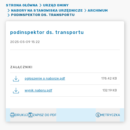
STRONA GŁÓWNA
URZĄD GMINY
NABORY NA STANOWISKA URZĘDNICZE
ARCHIWUM
PODINSPEKTOR DS. TRANSPORTU
podinspektor ds. transportu
2025-05-09 15:22
ZAŁĄCZNIKI
ogłoszenie o naborze.pdf
178.42 KB
wynik naboru.pdf
132.19 KB
DRUKUJ
ZAPISZ DO PDF
METRYCZKA