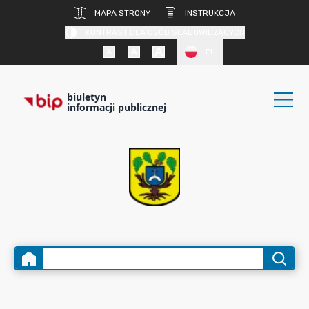
MAPA STRONY
INSTRUKCJA
KONTRAST DLA OSÓB SŁABOWIDZĄCYCH
PL
biuletyn
informacji publicznej