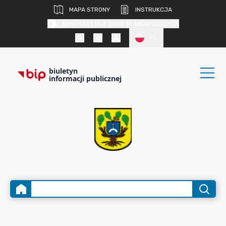
MAPA STRONY
INSTRUKCJA
KONTRAST DLA OSÓB SŁABOWIDZĄCYCH
PL
biuletyn
informacji publicznej