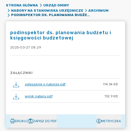
STRONA GŁÓWNA
URZĄD GMINY
NABORY NA STANOWISKA URZĘDNICZE
ARCHIWUM
PODINSPEKTOR DS. PLANOWANIA BUDŻETU I KSIĘGOWOŚCI BUDŻETOWEJ
podinspektor ds. planowania budżetu i
księgowości budżetowej
2025-03-27 08:29
ZAŁĄCZNIKI
ogłoszenie o naborze.pdf
114.34 KB
wynik naboru.pdf
132.9 KB
DRUKUJ
ZAPISZ DO PDF
METRYCZKA