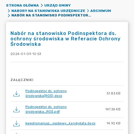
STRONA GŁÓWNA
URZĄD GMINY
NABORY NA STANOWISKA URZĘDNICZE
ARCHIWUM
NABÓR NA STANOWISKO PODINSPEKTORA DS. OCHRONY ŚRODOWISKA W REFERACIE OCHRONY ŚRODOWISKA
Nabór na stanowisko Podinspektora ds.
ochrony środowiska w Referacie Ochrony
Środowiska
2024-01-09 10:53
ZAŁĄCZNIKI
Podinspektor ds. ochrony
51.83 KB
środowiska(ROŚ).docx
Podinspektor ds. ochrony
147.36 KB
środowiska_ROŚ.pdf
kwestionariusz_osobowy_kandydata.docx
14.92 KB