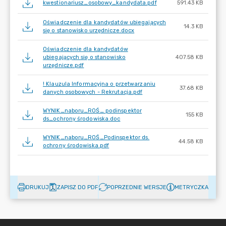
kwestionariusz_osobowy_kandydata.pdf
591.43 KB
Oświadczenie dla kandydatów ubiegających
14.3 KB
się o stanowisko urzędnicze.docx
Oświadczenie dla kandydatów
ubiegających się o stanowisko
407.58 KB
urzędnicze.pdf
! Klauzula Informacyjna o przetwarzaniu
37.68 KB
danych osobowych - Rekrutacja.pdf
WYNIK_naboru_ROŚ_ podinspektor
155 KB
ds_ochrony środowiska.doc
WYNIK_naboru_ROŚ_Podinspektor ds.
44.58 KB
ochrony środowiska.pdf
DRUKUJ
ZAPISZ DO PDF
POPRZEDNIE WERSJE
METRYCZKA