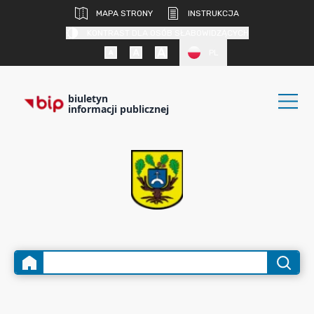
MAPA STRONY
INSTRUKCJA
KONTRAST DLA OSÓB SŁABOWIDZĄCYCH
PL
biuletyn
informacji publicznej