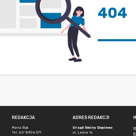
404
REDAKCJA
ADRES REDAKCJI
Maria Bąk
Urząd Gminy Dopiewo
M
Tel. 61/ 8906 371
ul. Leśna 1c
R