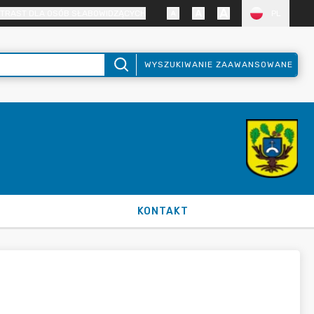
TRAST DLA OSÓB SŁABOWIDZĄCYCH
PL
WYSZUKIWANIE ZAAWANSOWANE
KONTAKT