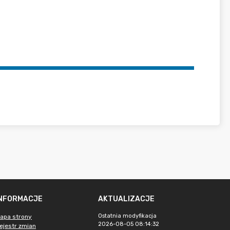
INFORMACJE
AKTUALIZACJE
Ostatnia modyfikacja
apa strony
2026-08-05 08:14:32
ejestr zmian