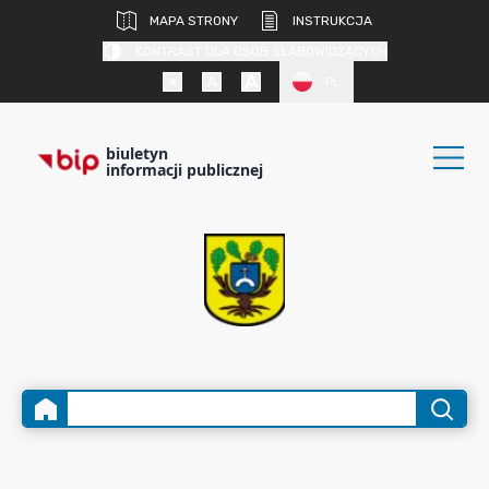
MAPA STRONY
INSTRUKCJA
KONTRAST DLA OSÓB SŁABOWIDZĄCYCH
PL
biuletyn
informacji publicznej