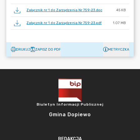
Załącznik nr 1 do Zarządzenia Nr 759-23.doc
45 KB
Załącznik nr 1 do Zarządzenia Nr 759-23.pdf
1.07 MB
DRUKUJ
ZAPISZ DO PDF
METRYCZKA
Biuletyn Informacji Publicznej
Gmina Dopiewo
REDAKCJA