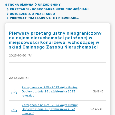
STRONA GŁÓWNA
URZĄD GMINY
PRZETARGI - GOSPODARKA NIERUCHOMOŚCIAMI
OGŁOSZENIA O PRZETARGU
PIERWSZY PRZETARG USTNY NIEOGRANICZONY NA NAJEM NIERUCHOMOŚCI POŁOŻONEJ W MIEJSCOWOŚCI KONARZEWO, WCHODZĄCEJ W SKŁAD GMINNEGO ZASOBU NIERUCHOMOŚCI
Pierwszy przetarg ustny nieograniczony
na najem nieruchomości położonej w
miejscowości Konarzewo, wchodzącej w
skład Gminnego Zasobu Nieruchomości
2023-10-30 17:11
ZAŁĄCZNIKI
Zarządzenie nr 759 - 2023 Wójta Gminy
Dopiewo z dnia 25 października 2023
36.5 KB
roku.doc
Zarządzenie nr 759 - 2023 Wójta Gminy
Dopiewo z dnia 25 października 2023
551.48 KB
roku.pdf