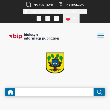
MAPA STRONY
INSTRUKCJA
KONTRAST DLA OSÓB SŁABOWIDZĄCYCH
PL
biuletyn
informacji publicznej