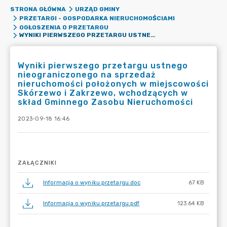
STRONA GŁÓWNA
URZĄD GMINY
PRZETARGI - GOSPODARKA NIERUCHOMOŚCIAMI
OGŁOSZENIA O PRZETARGU
WYNIKI PIERWSZEGO PRZETARGU USTNEGO NIEOGRANICZONEGO NA SPRZEDAŻ NIERUCHOMOŚCI POŁOŻONYCH W MIEJSCOWOŚCI SKÓRZEWO I ZAKRZEWO, WCHODZĄCYCH W SKŁAD GMINNEGO ZASOBU NIERUCHOMOŚCI
Wyniki pierwszego przetargu ustnego
nieograniczonego na sprzedaż
nieruchomości położonych w miejscowości
Skórzewo i Zakrzewo, wchodzących w
skład Gminnego Zasobu Nieruchomości
2023-09-18 16:46
ZAŁĄCZNIKI
Informacja o wyniku przetargu.doc
67 KB
Informacja o wyniku przetargu.pdf
123.64 KB