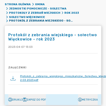
STRONA GŁÓWNA
GMINA
JEDNOSTKI POMOCNICZE - SOŁECTWA
PROTOKOŁY Z ZEBRAŃ WIEJSKICH
ROK 2023
SOŁECTWO WIĘCKOWICE
PROTOKÓŁ Z ZEBRANIA WIEJSKIEGO - SOŁECTWO WIĘCKOWICE - ROK 2023
Protokół z zebrania wiejskiego - sołectwo
Więckowice - rok 2023
2023-04-07 13:03
ZAŁĄCZNIKI
Protokół_z_zebrania_wiejskiego_mieszkańców_Sołectwa_Wię
2.03.2023.pdf
DRUKUJ
ZAPISZ DO PDF
METRYCZKA