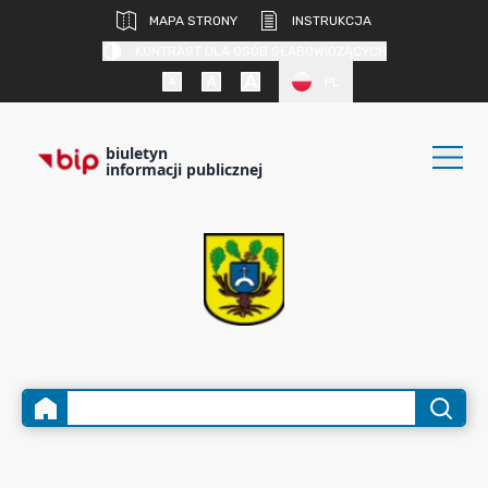
MAPA STRONY
INSTRUKCJA
KONTRAST DLA OSÓB SŁABOWIDZĄCYCH
PL
biuletyn
informacji publicznej