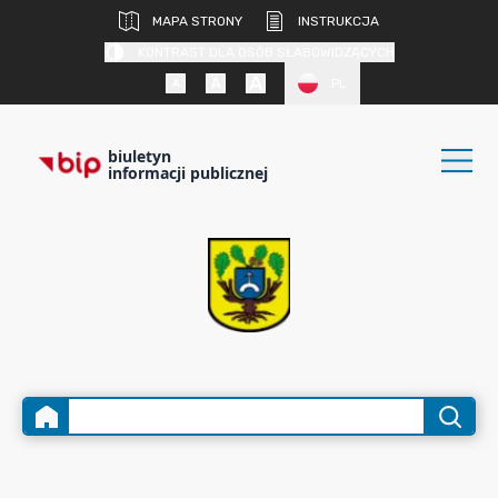
MAPA STRONY
INSTRUKCJA
KONTRAST DLA OSÓB SŁABOWIDZĄCYCH
PL
biuletyn
informacji publicznej