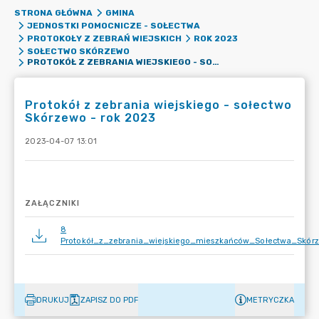
STRONA GŁÓWNA
GMINA
JEDNOSTKI POMOCNICZE - SOŁECTWA
PROTOKOŁY Z ZEBRAŃ WIEJSKICH
ROK 2023
SOŁECTWO SKÓRZEWO
PROTOKÓŁ Z ZEBRANIA WIEJSKIEGO - SOŁECTWO SKÓRZEWO - ROK 2023
Protokół z zebrania wiejskiego - sołectwo
Skórzewo - rok 2023
2023-04-07 13:01
ZAŁĄCZNIKI
8
Protokół_z_zebrania_wiejskiego_mieszkańców_Sołectwa_Skó
DRUKUJ
ZAPISZ DO PDF
METRYCZKA